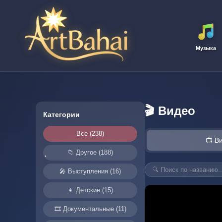
Музыка
🎬 Видео
Категории
Все (238)
📺 В
📁 Другое (188)
🎤 Выступления (16)
👧 Детские (15)
🎞 Документальные (11)