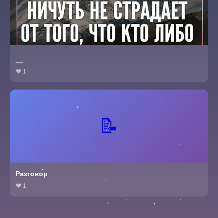
__
❤ 1
📝
Разговор
❤ 1