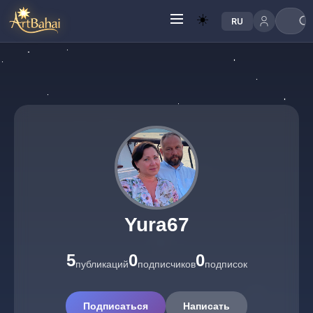
☀️
RU
Yura67
5
0
0
публикаций
подписчиков
подписок
Подписаться
Написать