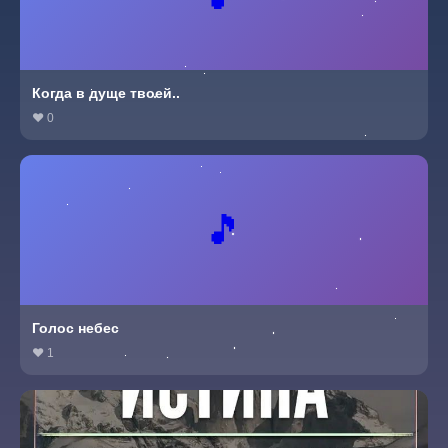
Когда в дуще твоей..
❤ 0
🎵
Голос небес
❤ 1